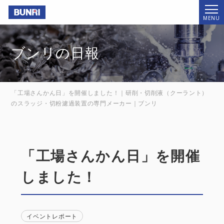
Bunri
MENU
ブンリの日報
「工場さんかん日」を開催しました！｜研削・切削液（クーラント）
のスラッジ・切粉濾過装置の専門メーカー｜ブンリ
「工場さんかん日」を開催
しました！
イベントレポート