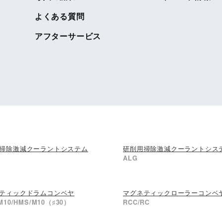
よくある質問
アフターサービス
掃除激減クーラントシステム
研削用掃除激減クーラントシス
ALG
ティックドラムコンベヤ
マグネティックローラーコンベ
M10/HMS/M10（♯30）
RCC/RC