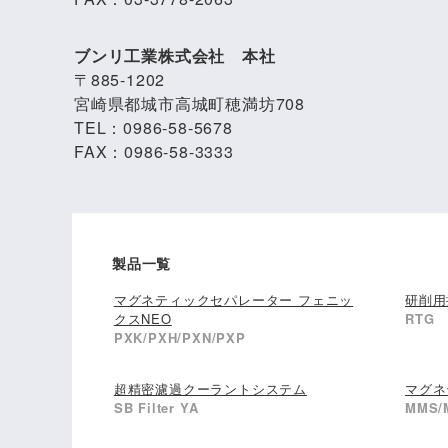
ブンリ工業株式会社 本社
〒885-1202
宮崎県都城市高城町穂満坊708
TEL：0986-58-5678
FAX：0986-58-3333
製品一覧
マグネティックセパレーター フェニッ
研削用
クスNEO
RTG
PXK/PXH/PXN/PXP
超精密濾過クーラントシステム
マグネ
SB Filter YA
MMS/