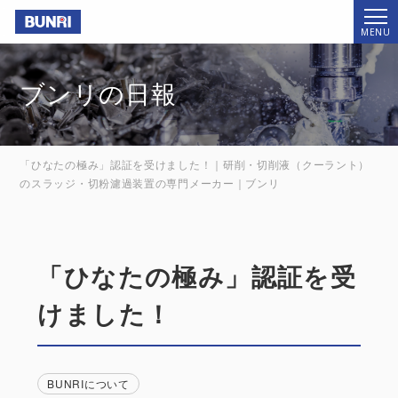
Bunri
MENU
ブンリの日報
「ひなたの極み」認証を受けました！｜研削・切削液（クーラント）
のスラッジ・切粉濾過装置の専門メーカー｜ブンリ
「ひなたの極み」認証を受
けました！
BUNRIについて