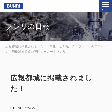
Bunri
MENU
ブンリの日報
広報都城に掲載されました！｜研削・切削液（クーラント）のスラッ
ジ・切粉濾過装置の専門メーカー｜ブンリ
広報都城に掲載されまし
た！
BUNRIについて