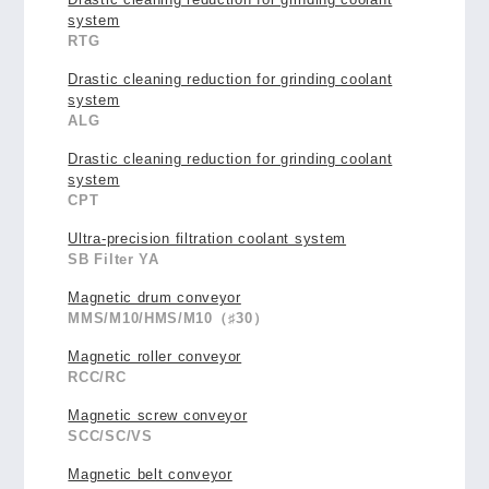
system
RTG
Drastic cleaning reduction for grinding coolant
system
ALG
Drastic cleaning reduction for grinding coolant
system
CPT
Ultra-precision filtration coolant system
SB Filter YA
Magnetic drum conveyor
MMS/M10/HMS/M10（♯30）
Magnetic roller conveyor
RCC/RC
Magnetic screw conveyor
SCC/SC/VS
Magnetic belt conveyor