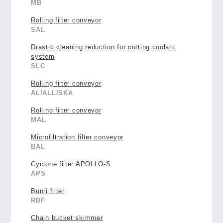
MB
Rolling filter conveyor
SAL
Drastic cleaning reduction for cutting coolant
system
SLC
Rolling filter conveyor
AL/ALL/SKA
Rolling filter conveyor
MAL
Microfiltration filter conveyor
BAL
Cyclone filter APOLLO-S
APS
Bunri filter
RBF
Chain bucket skimmer