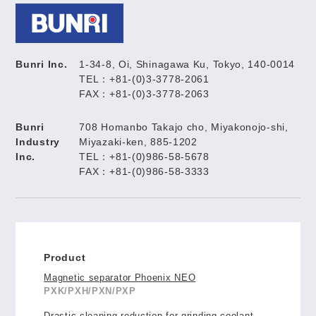
Bunri Inc.
1-34-8, Oi, Shinagawa Ku, Tokyo, 140-0014
TEL：+81-(0)3-3778-2061
FAX：+81-(0)3-3778-2063
Bunri
708 Homanbo Takajo cho, Miyakonojo-shi,
Industry
Miyazaki-ken, 885-1202
Inc.
TEL：+81-(0)986-58-5678
FAX：+81-(0)986-58-3333
Product
Magnetic separator Phoenix NEO
PXK/PXH/PXN/PXP
Drastic cleaning reduction for grinding coolant